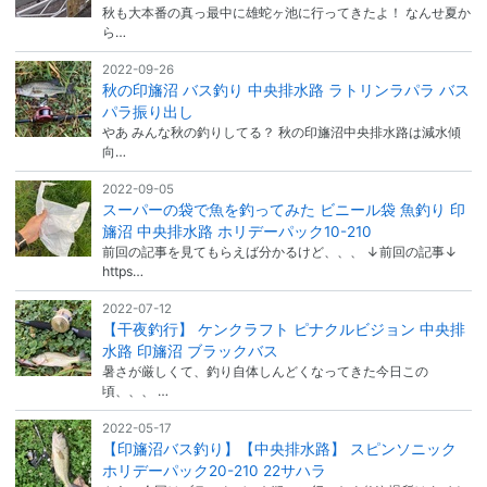
秋も大本番の真っ最中に雄蛇ヶ池に行ってきたよ！ なんせ夏か
ら…
2022-09-26
秋の印旛沼 バス釣り 中央排水路 ラトリンラパラ バス
パラ振り出し
やあ みんな秋の釣りしてる？ 秋の印旛沼中央排水路は減水傾
向…
2022-09-05
スーパーの袋で魚を釣ってみた ビニール袋 魚釣り 印
旛沼 中央排水路 ホリデーパック10-210
前回の記事を見てもらえば分かるけど、、、 ↓前回の記事↓
https…
2022-07-12
【干夜釣行】 ケンクラフト ピナクルビジョン 中央排
水路 印旛沼 ブラックバス
暑さが厳しくて、釣り自体しんどくなってきた今日この
頃、、、 …
2022-05-17
【印旛沼バス釣り】【中央排水路】 スピンソニック
ホリデーパック20-210 22サハラ